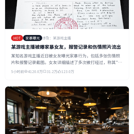
HOT
家暴曝光
涉及：某游戏主播
某游戏主播被曝家暴女友，报警记录和伤情照片流出
某知名游戏主播近日被女友曝光家暴行为，包括多张伤情照
片和报警记录截图。女友详细描述了多次被打经过，称其"控
制欲极强，稍有不从就会动手"。该主播此前一直以"好男
5小时前
4120.0万
31.2万
123.0万
友"形象示人，反差巨大。