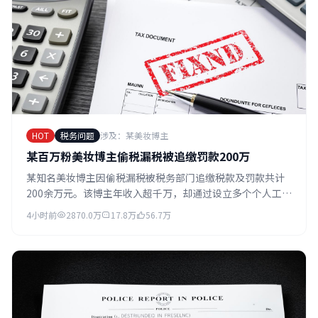
HOT
税务问题
涉及：某美妆博主
某百万粉美妆博主偷税漏税被追缴罚款200万
某知名美妆博主因偷税漏税被税务部门追缴税款及罚款共计
200余万元。该博主年收入超千万，却通过设立多个个人工作
室的方式逃避纳税义务。事件曝光后其多个账号被平台限制
4小时前
2870.0万
17.8万
56.7万
功能。