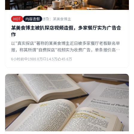
HOT
内容造假
涉及：某美食博主
某美食博主被扒探店视频造假，多家餐厅实为广告合
作
以"真实探店"著称的某美食博主近日被多家餐厅老板联名举
报，称其所谓"自费探店"视频实为收费广告，单条报价高达
15万元。更有餐厅曝光其从未到店，视频内容全靠摆拍完
6小时前
1980.0万
14.5万
45.6万
成。