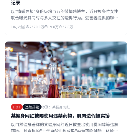
记录
以"情感导师"身份吸粉百万的某情感博主，近日被多位女性
联合曝光其同时与多人交往的渣男行为。受害者提供的聊天
记录显示，其用相同话术套路多名女性，时间跨度长达三
10小时前
2670.0万
19.8万
67.8万
年。
HOT
违禁药物
涉及：某健身网红
某健身网红被曝使用违禁药物，肌肉造假被实锤
以自然健身著称的某健身网红近日被查出使用类固醇等违禁
药物。其宣称的"十年自然训练成果"实为药物辅助，体检报