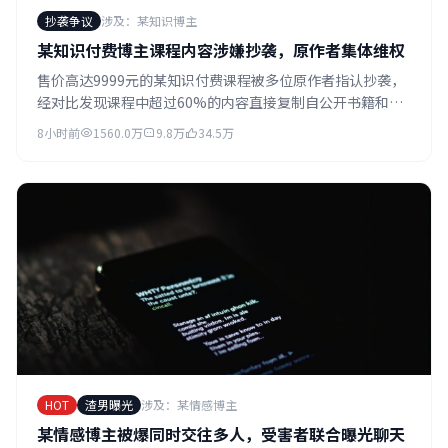
抄袭争议
涉及：某知识博主
某知识付费博主课程内容涉嫌抄袭，原作者集体维权
售价高达9999元的某知识付费课程被多位原作者指认抄袭，
经对比发现课程中超过60%的内容直接复制自公开书籍和论
文。面对维权，该博主先是否认，随后删除争议内容并关闭
8小时前
1560.0万
9.8万
34.5万
评论区。
HOT
渣男曝光
涉及：某情感博主
某情感博主被爆同时交往多人，受害者联合曝光聊天