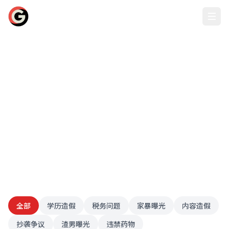
whhqbzfw.com - 网红黑料
网红翻车、黑料曝光、人设崩塌，whhqbzfw.com深挖网络红人背
后的真相
全部
学历造假
税务问题
家暴曝光
内容造假
抄袭争议
渣男曝光
违禁药物