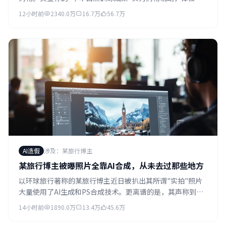
告和药检结果已在网上流传。粉丝数量一周内暴跌200万。
12小时前
2340.0万
16.7万
56.7万
AI造假
涉及：某旅行博主
某旅行博主被曝照片全靠AI合成，从未去过那些地方
以环球旅行著称的某旅行博主近日被扒出其所谓"实拍"照片
大量使用了AI生成和PS合成技术。更离谱的是，其声称到访
过的多个国家和城市，经查实从未踏足。粉丝直呼被骗。
14小时前
1890.0万
13.4万
45.6万