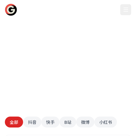
whhqbzfw.com - 主播专区
汇聚全网最会吃瓜的娱乐主播，whhqbzfw.com为您推荐优质爆料
账号
全部
抖音
快手
B站
微博
小红书